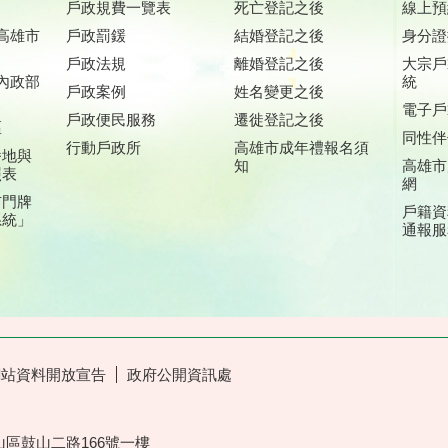
戶政規費一覽表
死亡登記之後
線上預
高雄市
戶政罰鍰
結婚登記之後
身分證
戶政法規
離婚登記之後
大宗戶
內政部
統
戶政案例
姓名變更之後
電子戶
戶政便民服務
遷徙登記之後
區
同性伴
行動戶政所
高雄市成年禮報名須
番地與
知
高雄市
照表
網
市門牌
戶籍資
系統」
通報服
網站資料開放宣告
政府公開資訊處
山區鼓山二路166號一樓