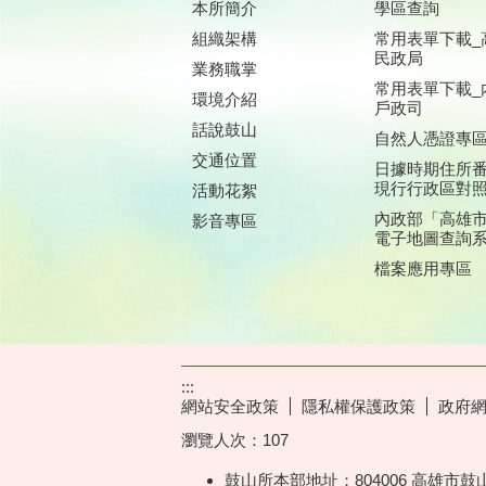
本所簡介
學區查詢
組織架構
常用表單下載_
民政局
業務職掌
常用表單下載_
環境介紹
戶政司
話說鼓山
自然人憑證專
交通位置
日據時期住所
現行行政區對
活動花絮
內政部「高雄
影音專區
電子地圖查詢
檔案應用專區
:::
網站安全政策
隱私權保護政策
政府
瀏覽人次：
107
鼓山所本部地址：804006 高雄市鼓