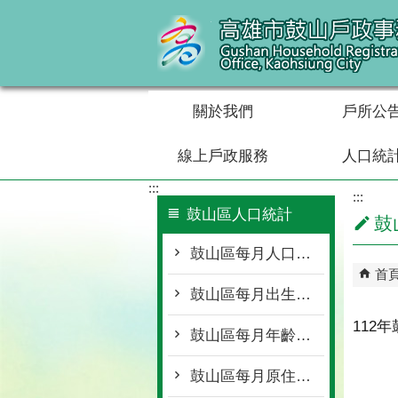
跳到主要內容區塊
關於我們
戶所公
線上戶政服務
人口統
:::
:::
鼓山區人口統計
鼓
鼓山區每月人口概況統計
首
鼓山區每月出生死亡遷入遷出統計
112
鼓山區每月年齡層按里別統計
鼓山區每月原住民按里別統計