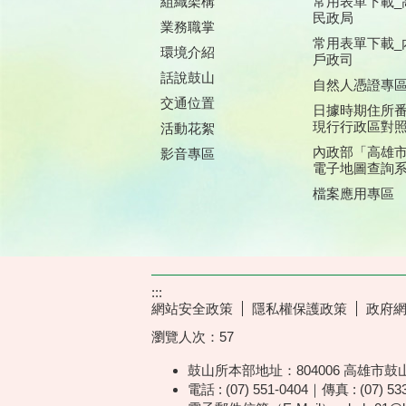
組織架構
常用表單下載_
民政局
業務職掌
常用表單下載_
環境介紹
戶政司
話說鼓山
自然人憑證專
交通位置
日據時期住所
現行行政區對
活動花絮
內政部「高雄
影音專區
電子地圖查詢
檔案應用專區
:::
網站安全政策
隱私權保護政策
政府
瀏覽人次：
57
鼓山所本部地址：804006 高雄市鼓
電話 : (07) 551-0404｜傳真 : (07) 53