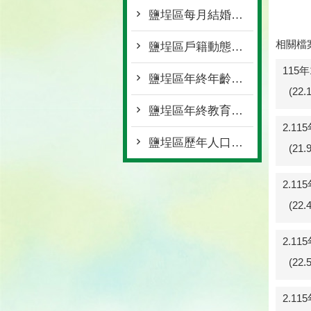
鹽埕區每月結婚離婚統計
相關檔
鹽埕區戶籍動態登記
115
鹽埕區年終年齡層統計
(22
鹽埕區年終教育程度統計
2.1
鹽埕區歷年人口統計
(21
2.1
(22
2.1
(22
2.1