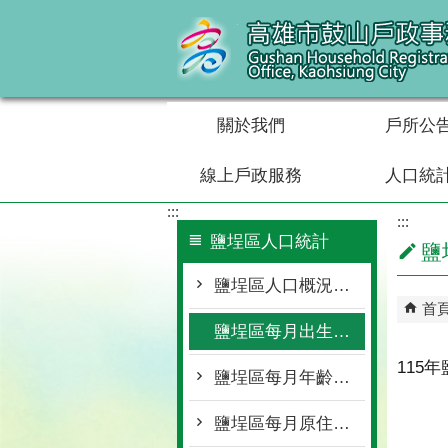
跳到主要內容區塊
關於我們
戶所公
線上戶政服務
人口統
:::
:::
鹽埕區人口統計
鹽
鹽埕區人口概況統計
首
鹽埕區每月出生死亡遷入遷出統計
115
鹽埕區每月年齡層按里別統計
鹽埕區每月原住民按里別統計