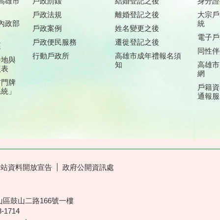
高雄市
戶政罰鍰
結婚登記之後
身分證
戶政法規
離婚登記之後
大宗戶
內政部
統
戶政案例
姓名變更之後
電子戶
戶政便民服務
遷徙登記之後
區
同性伴
行動戶政所
高雄市成年禮報名須
番地與
知
高雄市
照表
網
市門牌
戶籍資
系統」
通報服
網站資料開放宣告
政府公開資訊處
山區鼓山二路166號一樓
3-1714