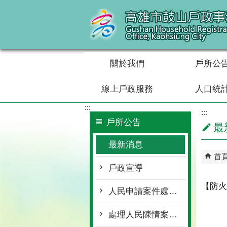
跳到主要內容區塊
關於我們
戶所公
線上戶政服務
人口統
:::
:::
戶所公告
最
最新消息
首
戶政宣導
【防火
人民申請案件處理要點(pdf檔)
處理人民陳情案件要點(pdf檔)