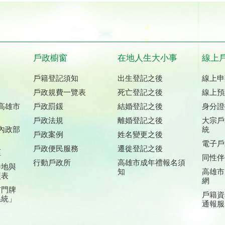
戶政櫥窗
在地人生大小事
線上
戶籍登記須知
出生登記之後
線上申
戶政規費一覽表
死亡登記之後
線上預
高雄市
戶政罰鍰
結婚登記之後
身分證
戶政法規
離婚登記之後
大宗戶
內政部
統
戶政案例
姓名變更之後
電子戶
戶政便民服務
遷徙登記之後
區
同性伴
行動戶政所
高雄市成年禮報名須
番地與
知
高雄市
照表
網
市門牌
戶籍資
系統」
通報服