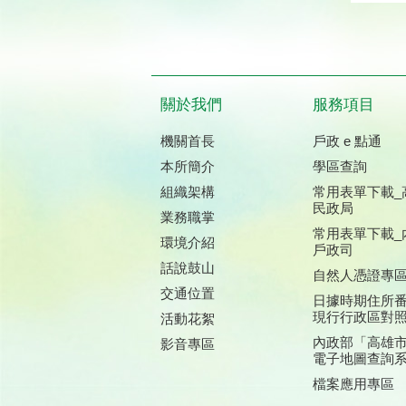
關於我們
服務項目
機關首長
戶政 e 點通
本所簡介
學區查詢
組織架構
常用表單下載_
民政局
業務職掌
常用表單下載_
環境介紹
戶政司
話說鼓山
自然人憑證專
交通位置
日據時期住所
現行行政區對
活動花絮
內政部「高雄
影音專區
電子地圖查詢
檔案應用專區