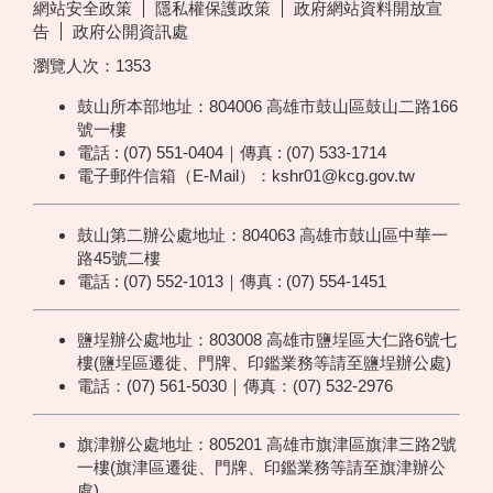
網站安全政策
隱私權保護政策
政府網站資料開放宣
告
政府公開資訊處
瀏覽人次：
1353
鼓山所本部地址：804006 高雄市鼓山區鼓山二路166
號一樓
電話 : (07) 551-0404｜傳真 : (07) 533-1714
電子郵件信箱（E-Mail）：kshr01@kcg.gov.tw
鼓山第二辦公處地址：804063 高雄市鼓山區中華一
路45號二樓
電話 : (07) 552-1013｜傳真 : (07) 554-1451
鹽埕辦公處地址：803008 高雄市鹽埕區大仁路6號七
樓(鹽埕區遷徙、門牌、印鑑業務等請至鹽埕辦公處)
電話：(07) 561-5030｜傳真：(07) 532-2976
旗津辦公處地址：805201 高雄市旗津區旗津三路2號
一樓(旗津區遷徙、門牌、印鑑業務等請至旗津辦公
處)