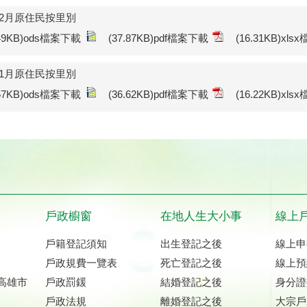
年2月原住民按里別
.49KB)ods檔案下載
(37.87KB)pdf檔案下載
(16.31KB)xl
年1月原住民按里別
.57KB)ods檔案下載
(36.62KB)pdf檔案下載
(16.22KB)xl
戶政櫥窗
在地人生大小事
線上
戶籍登記須知
出生登記之後
線上申
戶政規費一覽表
死亡登記之後
線上預
高雄市
戶政罰鍰
結婚登記之後
身分證
戶政法規
離婚登記之後
大宗戶