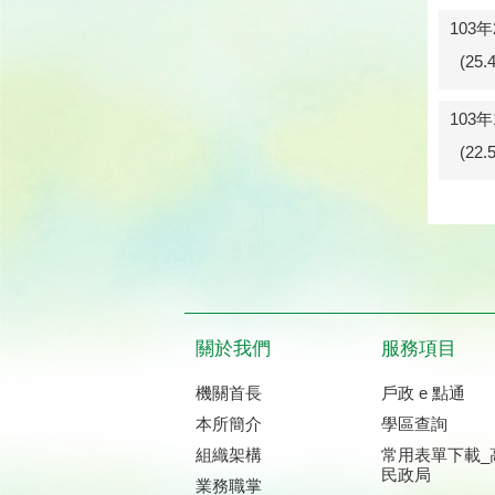
103
(25
103
(22
關於我們
服務項目
機關首長
戶政 e 點通
本所簡介
學區查詢
組織架構
常用表單下載_
民政局
業務職掌