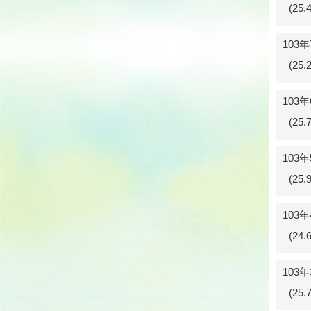
(25
103
(25
103
(25
103
(25
103
(24
103
(25