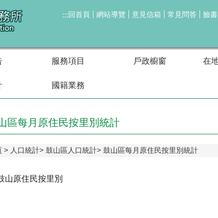
回首頁
網站導覽
意見信箱
常見問答
臉書
:::
告
服務項目
戶政櫥窗
在
計
國籍業務
山區每月原住民按里別統計
頁
人口統計
鼓山區人口統計
鼓山區每月原住民按里別統計
年鼓山原住民按里別