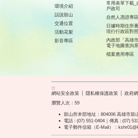
常用表單下載_
環境介紹
戶政司
話說鼓山
自然人憑證專
交通位置
日據時期住所
現行行政區對
活動花絮
內政部「高雄
影音專區
電子地圖查詢
檔案應用專區
:::
網站安全政策
隱私權保護政策
政府
瀏覽人次：
59
鼓山所本部地址：804006 高雄市鼓
電話 : (07) 551-0404｜傳真 : (07) 53
電子郵件信箱（E-Mail）：kshr01@kcg