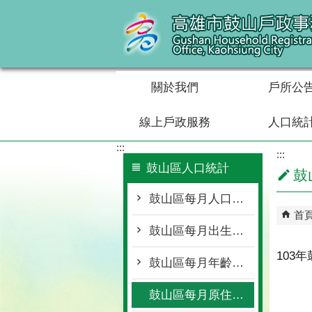
跳到主要內容區塊
關於我們
戶所公
線上戶政服務
人口統
:::
:::
鼓山區人口統計
鼓
鼓山區每月人口概況統計
首
鼓山區每月出生死亡遷入遷出統計
103
鼓山區每月年齡層按里別統計
鼓山區每月原住民按里別統計