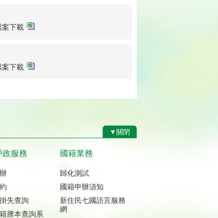
sx檔案下載
sx檔案下載
▼關閉
戶政服務
國籍業務
辦
歸化測試
約
國籍申辦須知
掛失查詢
新住民七國語言服務
網
籍謄本查詢系