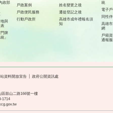
內政部
統
戶政案例
姓名變更之後
電子戶
戶政便民服務
遷徙登記之後
區
同性伴
行動戶政所
高雄市成年禮報名須
番地與
知
高雄市
照表
網
市門牌
戶籍資
系統」
通報服
網站資料開放宣告
政府公開資訊處
山區鼓山二路166號一樓
3-1714
.gov.tw