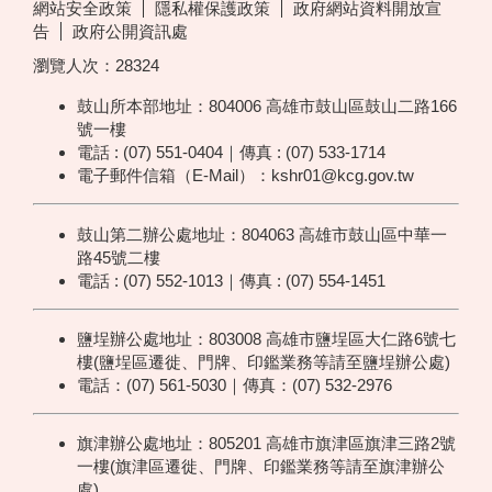
網站安全政策
隱私權保護政策
政府網站資料開放宣
告
政府公開資訊處
瀏覽人次：
28324
鼓山所本部地址：804006 高雄市鼓山區鼓山二路166
號一樓
電話 : (07) 551-0404｜傳真 : (07) 533-1714
電子郵件信箱（E-Mail）：kshr01@kcg.gov.tw
鼓山第二辦公處地址：804063 高雄市鼓山區中華一
路45號二樓
電話 : (07) 552-1013｜傳真 : (07) 554-1451
鹽埕辦公處地址：803008 高雄市鹽埕區大仁路6號七
樓(鹽埕區遷徙、門牌、印鑑業務等請至鹽埕辦公處)
電話：(07) 561-5030｜傳真：(07) 532-2976
旗津辦公處地址：805201 高雄市旗津區旗津三路2號
一樓(旗津區遷徙、門牌、印鑑業務等請至旗津辦公
處)